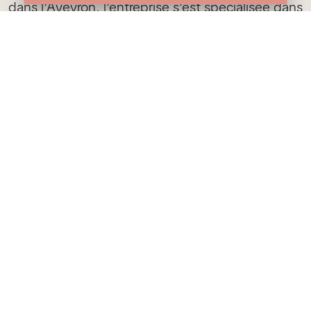
dans l’Aveyron, l’entreprise s’est spécialisée dans
la literie moyen haut de gamme.
Les équipes de Technilat maîtrisent depuis des
années la chaîne de fabrication que ce soit pour
les matelas, sommiers, têtes de lit. Qu’il s’agisse
du tapissage, de l’assemblage des matières
premières ou de l’usinage des pièces de bois.
Chaque fabrication est contrôlée par des
professionnels de la literie. Les matelas Technilat
sont certifiés CTB Literie et ont le label Belle
Literie et Belle Literie Excellence, pour vous
assurer de longues nuits paisibles.
La conception des matelas Technilat est réalisée